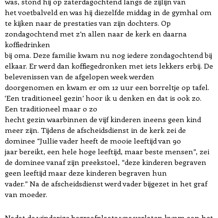
was, stond hij op zaterdagochtend langs de zijlijn van
het voetbalveld en was hij diezelfde middag in de gymhal om
te kijken naar de prestaties van zijn dochters. Op
zondagochtend met z’n allen naar de kerk en daarna
koffiedrinken
bij oma. Deze familie kwam nu nog iedere zondagochtend bij
elkaar. Er werd dan koffiegedronken met iets lekkers erbij. De
belevenissen van de afgelopen week werden
doorgenomen en kwam er om 12 uur een borreltje op tafel.
‘Een traditioneel gezin’ hoor ik u denken en dat is ook zo.
Een traditioneel maar o zo
hecht gezin waarbinnen de vijf kinderen ineens geen kind
meer zijn. Tijdens de afscheidsdienst in de kerk zei de
dominee “Jullie vader heeft de mooie leeftijd van 90
jaar bereikt, een hele hoge leeftijd, maar beste mensen”, zei
de dominee vanaf zijn preekstoel, “deze kinderen begraven
geen leeftijd maar deze kinderen begraven hun
vader.” Na de afscheidsdienst werd vader bijgezet in het graf
van moeder.
Nadat de winderige begraafplaats was verlaten kwam aan het