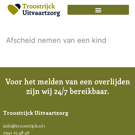
Ga
naar
de
inhoud
Afscheid nemen van een kind
Voor het melden van een overlijden
zijn wij 24/7 bereikbaar.
Troostrijck Uitvaartzorg
info@troostrijck.nl
+
0341 25 48 46